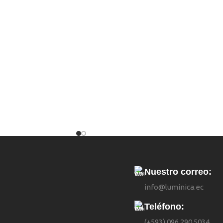
Nuestro correo:
info@luminica.ec
Teléfono:
(+593) 096 290 5034