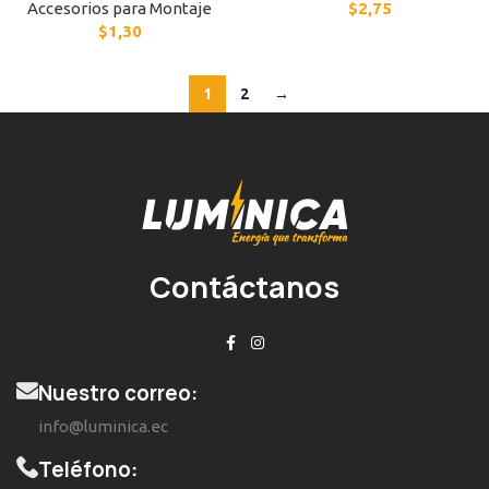
Accesorios para Montaje
$
2,75
$
1,30
1
2
→
Contáctanos
Nuestro correo:
info@luminica.ec
Teléfono: