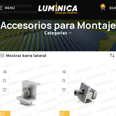
Skip to navigation
0
MENÚ
$
0,0
Skip to main content
Accesorios para Montaje
Categorías
Inicio
Tienda
Accesorios para Montaje
Mostrando 1–12 de 19 resultados
Mostrar barra lateral