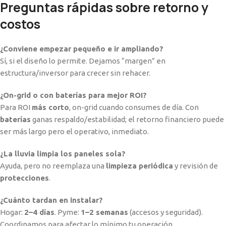
Preguntas rápidas sobre retorno y
costos
¿Conviene empezar pequeño e ir ampliando?
Sí, si el diseño lo permite. Dejamos “margen” en
estructura/inversor para crecer sin rehacer.
¿On-grid o con baterías para mejor ROI?
Para ROI
más corto
, on-grid cuando consumes de día. Con
baterías
ganas respaldo/estabilidad; el retorno financiero puede
ser más largo pero el operativo, inmediato.
¿La lluvia limpia los paneles sola?
Ayuda, pero no reemplaza una
limpieza periódica
y revisión de
protecciones
.
¿Cuánto tardan en instalar?
Hogar:
2–4 días
. Pyme:
1–2 semanas
(accesos y seguridad).
Coordinamos para afectar lo mínimo tu operación.