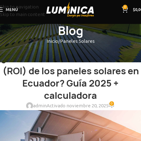
Skip to navigation
0
MENÚ
$
0,0
Skip to main content
Blog
Inicio
Paneles Solares
PANELES SOLARES
¿Cuál es el retorno de inversión
(ROI) de los paneles solares en
Ecuador? Guía 2025 +
calculadora
0
admin
Activado noviembre 20, 2025