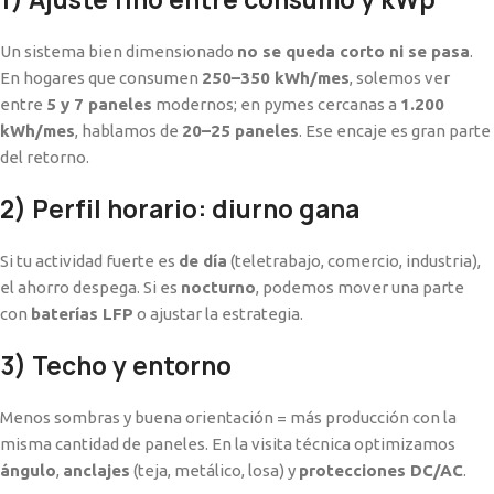
Un sistema bien dimensionado
no se queda corto ni se pasa
.
En hogares que consumen
250–350 kWh/mes
, solemos ver
entre
5 y 7 paneles
modernos; en pymes cercanas a
1.200
kWh/mes
, hablamos de
20–25 paneles
. Ese encaje es gran parte
del retorno.
2) Perfil horario: diurno gana
Si tu actividad fuerte es
de día
(teletrabajo, comercio, industria),
el ahorro despega. Si es
nocturno
, podemos mover una parte
con
baterías LFP
o ajustar la estrategia.
3) Techo y entorno
Menos sombras y buena orientación = más producción con la
misma cantidad de paneles. En la visita técnica optimizamos
ángulo
,
anclajes
(teja, metálico, losa) y
protecciones DC/AC
.