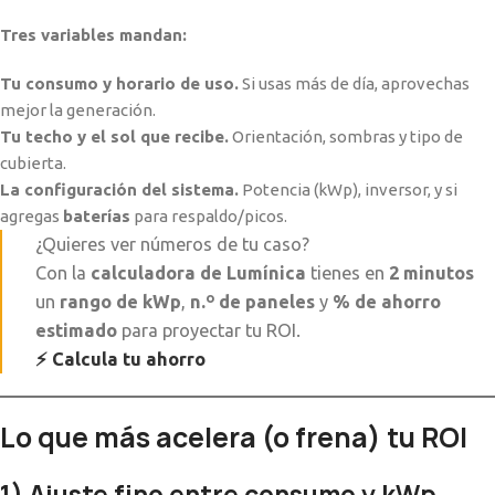
Tres variables mandan:
Tu consumo y horario de uso.
Si usas más de día, aprovechas
mejor la generación.
Tu techo y el sol que recibe.
Orientación, sombras y tipo de
cubierta.
La configuración del sistema.
Potencia (kWp), inversor, y si
agregas
baterías
para respaldo/picos.
¿Quieres ver números de tu caso?
Con la
calculadora de Lumínica
tienes en
2 minutos
un
rango de kWp
,
n.º de paneles
y
% de ahorro
estimado
para proyectar tu ROI.
⚡ Calcula tu ahorro
Lo que más acelera (o frena) tu ROI
1) Ajuste fino entre consumo y kWp