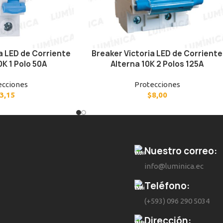
a LED de Corriente
Breaker Victoria LED de Corriente
0K 1 Polo 50A
Alterna 10K 2 Polos 125A
ecciones
Protecciones
3,15
$
8,00
Nuestro correo:
info@luminica.ec
Teléfono:
(+593) 096 290 5034
Dirección: