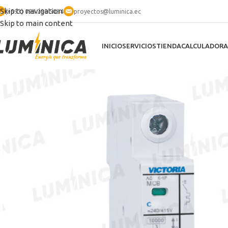
Skip to navigation
(+593) 096 290 5034
proyectos@luminica.ec
Skip to main content
INICIO
SERVICIOS
TIENDA
CALCULADORA