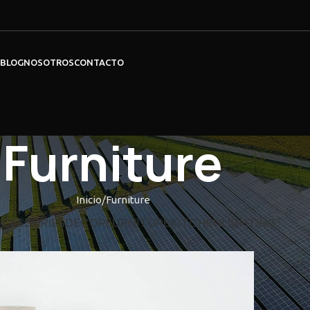
BLOG
NOSOTROS
CONTACTO
Furniture
Inicio
Furniture
CESSORIES
DECOR
FURNITURE
KITCHEN
LIGHTING