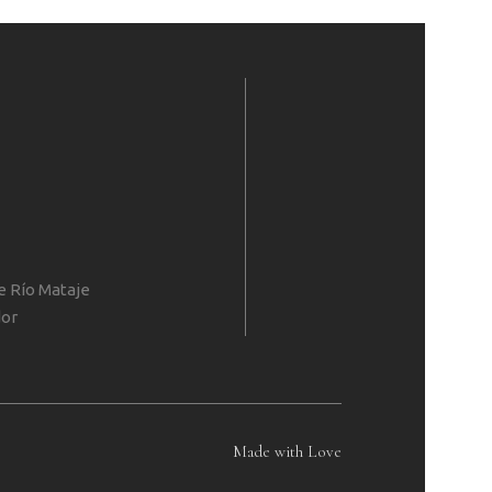
e Río Mataje
dor
Made with Love