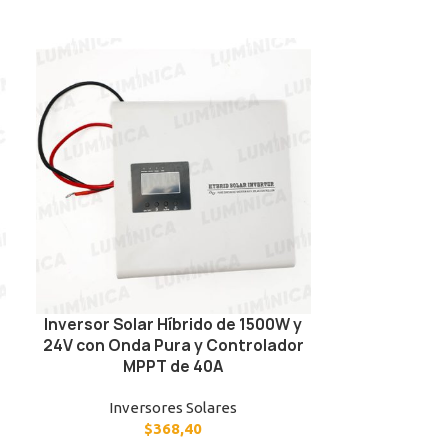
AGO
TADO
Inversor Solar Híbrido de 1500W y
Inversor Sol
24V con Onda Pura y Controlador
24V con Ond
MPPT de 40A
MP
Inversores Solares
Inve
$
368,40