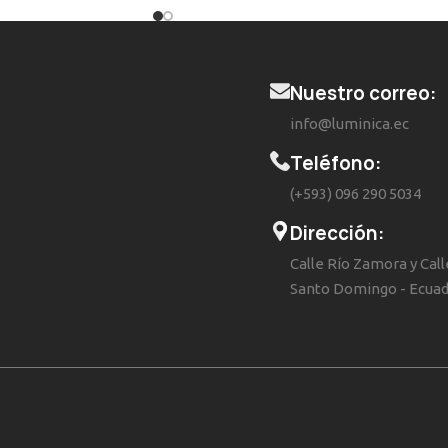
Nuestro correo:
info@luminica.ec
Teléfono:
(+593) 096 290 5034
Dirección:
Calle Río Zamora y Call
Santo Domingo - Ecua