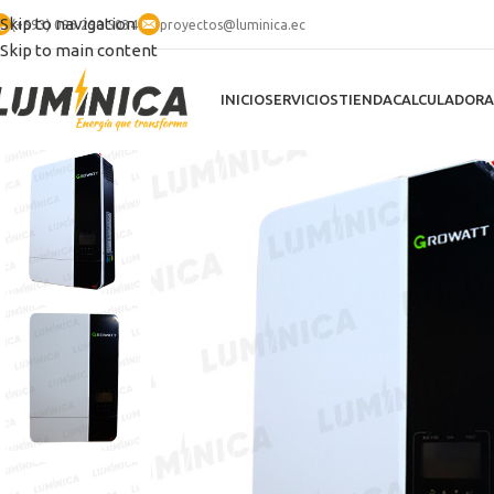
Skip to navigation
(+593) 096 290 5034
proyectos@luminica.ec
Skip to main content
INICIO
SERVICIOS
TIENDA
CALCULADORA