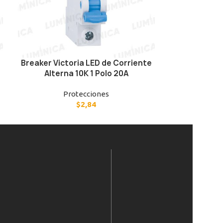
Breaker Victoria LED de Corriente
Breaker Vict
Alterna 10K 1 Polo 20A
Alterna 
Protecciones
P
$
2,84