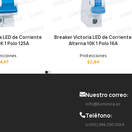
a LED de Corriente
Breaker Victoria LED de Corriente
K 1 Polo 125A
Alterna 10K 1 Polo 16A
ecciones
Protecciones
4,07
$
2,84
Nuestro correo:
info@luminica.ec
Teléfono:
(+593) 096 290 5034