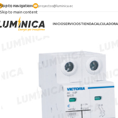
Skip to navigation
(+593) 096 290 5034
proyectos@luminica.ec
Skip to main content
INICIO
SERVICIOS
TIENDA
CALCULADORA