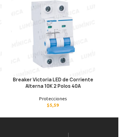
Breaker Victoria LED de Corriente
Breaker Vict
Alterna 10K 2 Polos 40A
Alterna
Protecciones
P
$
5,59