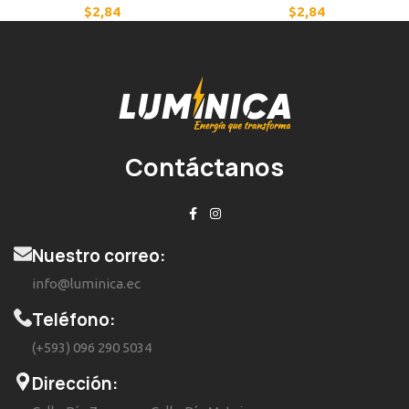
$
2,84
$
2,84
Contáctanos
Nuestro correo:
info@luminica.ec
Teléfono:
(+593) 096 290 5034
Dirección: