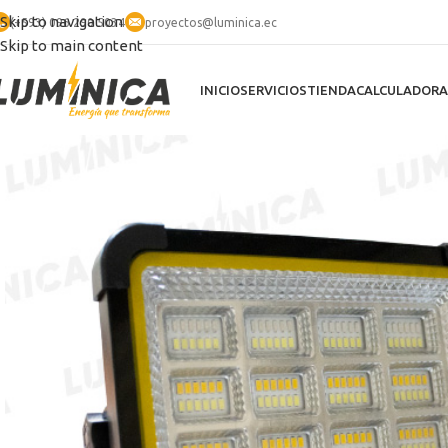
Skip to navigation
(+593) 096 290 5034
proyectos@luminica.ec
Skip to main content
INICIO
SERVICIOS
TIENDA
CALCULADORA