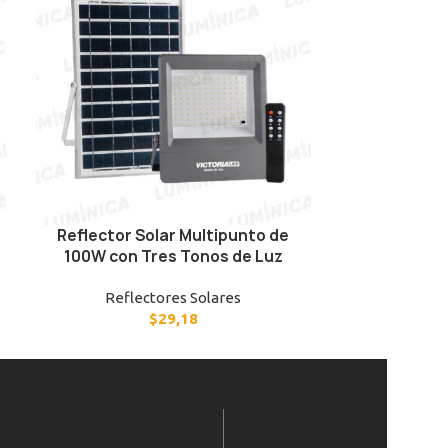
Reflector Solar Multipunto de
Reflector 
100W con Tres Tonos de Luz
200W con 
Reflectores Solares
Refle
$
29,18