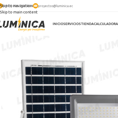
Skip to navigation
(+593) 096 290 5034
proyectos@luminica.ec
Skip to main content
INICIO
SERVICIOS
TIENDA
CALCULADORA