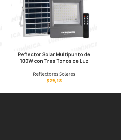
Reflector Solar Multipunto de
Reflector 
100W con Tres Tonos de Luz
200W con 
Reflectores Solares
Refle
$
29,18