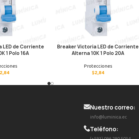
a LED de Corriente
Breaker Victoria LED de Corriente
0K 1 Polo 16A
Alterna 10K 1 Polo 20A
ecciones
Protecciones
2,84
$
2,84
Nuestro correo:
info@luminica.ec
Teléfono:
(+593) 096 290 5034