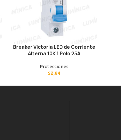
Breaker Victoria LED de Corriente
Breaker Vict
Alterna 10K 1 Polo 25A
Altern
Protecciones
P
$
2,84