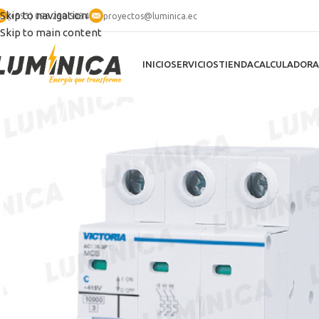
Skip to navigation
(+593) 096 290 5034
proyectos@luminica.ec
Skip to main content
INICIO
SERVICIOS
TIENDA
CALCULADORA